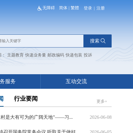
无障碍
简体
|
繁體
登录
|
注册
搜索
词：
主题教育
快递业务量
邮政编码
快递包装
投诉
务服务
互动交流
闻
行业要闻
更多+
农村是大有可为的广阔天地”——习...
2026-06-08
持召开国务院常务会议 听取关于做好...
2026-06-05