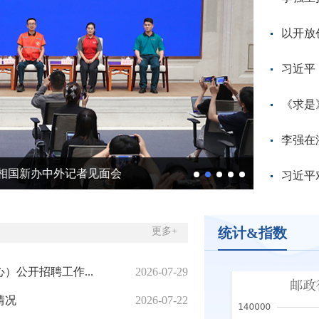
以开放
习近平
《求是
李强在
相国新办中外记者见面会
河北局赴
习近平
统计&指数
更多+
公开招聘工作...
2026-07-29
情况
2026-07-22