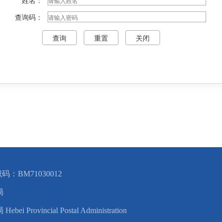
姓名：
查询码：
：BM71030012
局
ovincial Postal Administration