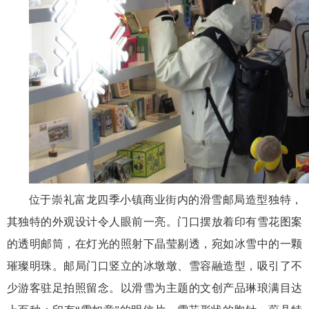
位于崇礼
富龙四季小镇商业街内
的滑雪邮局造型独特
，
其独特的外观设计令人眼前一亮。门口
摆放
着印有雪花图案
的透明邮筒，在灯光的照射下晶莹剔透，宛如冰雪中的一颗
璀璨明珠。邮局门口竖立的冰墩墩、雪容融造型，吸引了不
少游客驻足拍照留念。以滑雪为主题的文创产品
琳琅满目达