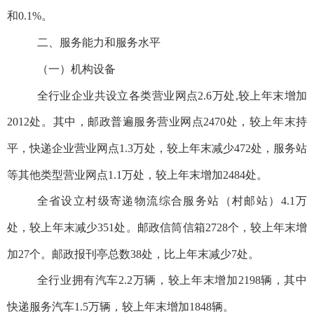
和
0.
1
%。
二、服务能力和服务水平
（一）机构设备
全行业企业共设立各类营业网点
2.6
万处
,
较
上年末增加
2012
处。其中，邮政普遍服务营业网点
2470
处，
较上年末持
平，
快递企业营业网点
1.3
万处，
较上年末减少
472处，
服务站
等其他类型营业网点
1
.1
万
处
，较上年末增加
2484处
。
全
省
设立村级寄递物流综合服务站（村邮站）
4.1
万
处
，较上年末减少
351处。
邮政信筒信箱
2728
个，
较
上年末
增
加
27
个。邮政报刊亭总数
38
处，比上年末减少
7
处。
全行业拥有汽车
2
.2万辆，
较
上年末
增加
2198
辆
，其中
快递服务汽车
1
.5万辆，
较
上年末
增加
1848
辆
。