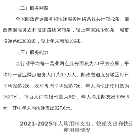
（
二）服务网路
全省邮政普遍服务和快递服务网络条数共计
7042
条。
邮
政普遍服务
农村投递路线
3678
条，较上年末减少
88
条，城市
投递路线
3883
条，较上年末增加
106
条。
（三）服务能力
全行业平均每一营业网点服务面积为
7.
1
平
方公里；平
均每一营业网点服务人口为
0.
3
万人。邮政普遍服务城区每日
平均投递
2次，农村每周平均投递
7
次。年人均快递使用量为
162.7
件。每百人订有报刊量为
6
份。
年人均用邮支出
1056.5
元，
其中年人均快递支出
927.6
元。