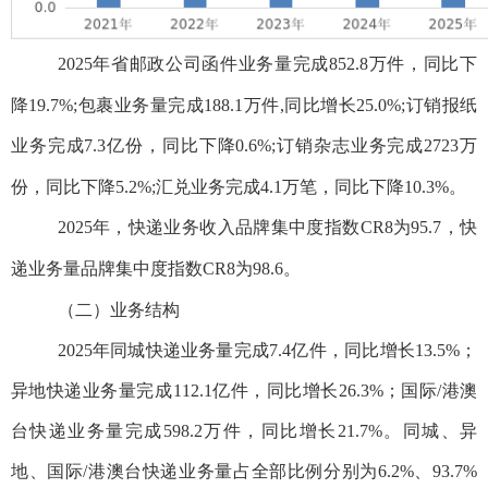
2025年省邮政公司
函件业务量完成
852.8
万
件，同比下
降
19.7
%;
包裹业务量完成
188.1
万件
,同比增长
25.0
%;订销报纸
业务完成
7.3
亿份，同比下降
0.
6
%;订销杂志业务完成
2723
万
份，同比下降
5.2
%;汇兑业务完成
4.
1
万笔，同比下降
10.
3
%。
2025
年，
快递业务收入品牌集中度指数
CR8为95.7，快
递业务量品牌集中度指数CR8为98.6
。
（二）业务结构
2025年
同城快递业务量完成
7.4
亿件，同比增长
13.5
%；
异地快递业务量完成
112.1
亿件，同比增长
26.3
%；国际/港澳
台快递业务量完成
598.2万
件，同比增长
21.7
%。同城、异
地、国际/港澳台快递业务量占全部比例分别为
6.2
%、
93.7
%