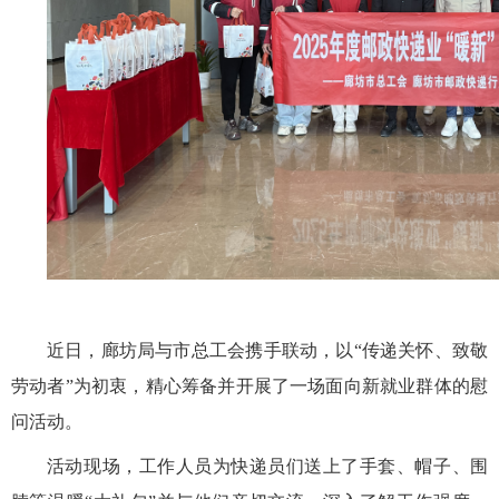
近日
，
廊坊局
与
市
总工会携手联动，以“传递关怀、致敬
劳动者”为初衷，精心筹备并
开展
了一场面向新就业群体的慰
问活动。
活动现场，工作人员为
快递员
们送上了
手套、帽子、围