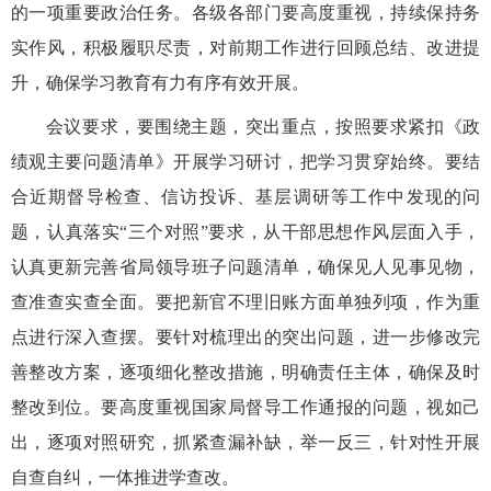
的一项重要政治任务。各级各部门要高度重视，持续保持务
实作风，积极履职尽责，对前期工作进行回顾总结、改进提
升，
确保
学习教育有力有序有效开展
。
会议要求，要围绕主题，突出重点，按照要求紧扣《政
绩观主要问题清单》开展学习研讨，把学习贯穿始终。要结
合近期督导检查、
信访投诉、基层调研
等工作中发现的问
题，认真落实
“三个对照”要求，从干部思想作风层面入手，
认真更新完善省局领导班子问题清单，确保见人见事见物，
查准查实查全面。要把新官不理旧账方面单独列项，作为重
点进行深入查摆。要针对梳理出的突出问题，进一步修改完
善整改方案，逐项细化整改措施，明确责任主体，确保及时
整改到位。要高度重视
国家局督导
工作通报的
问题
，视如己
出，逐项对照研究，抓紧查漏补缺，举一反三，针对性开展
自查自纠，一体推进学查改。