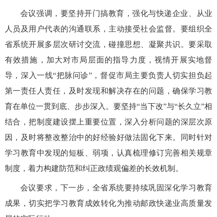
会议强调，要坚持
开门搞教育
，强化与
快递企业、从业
人员及用户代表
的沟通联系
，主动接受社会监督。
要
组织全
省
系统开展多层次研讨交流，碰撞思想、凝聚共识。
要采取
有效措施，加大对市局层面的指导力度，视情开展实地督
导，
深入一线
“把脉问诊”
，督促市局主要负责人切实担负起
第一责任人责任，及时发现和解决存在的问题，确保学习教
育在单位一贯到底、步步深入。要
坚持
“当下改”与“长久立”相
结合，
把制度建设摆上重要位置，
深入分析问题的深层次原
因，及时将整改整治中的好经验好做法固化下来
。同时针对
学习教育中发现的短板、弱项，认真梳理
修订完善相关规章
制度，着力构建防范和纠正政绩观偏差的长效机制。
会议要求，
下一步，全省系统
要
持续巩固深化学习教育
成果，切实把
学习教育成效
转化为推动邮政快递业高质量发