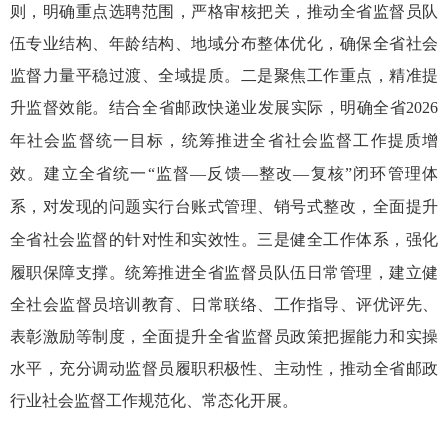
则
，明确重点选聘范围，严格审核把关
，
推动全省监督员队
伍专业结构、年龄结构、地域分布整体优化，
确保
全省
社会
监督力量平稳过渡、全域提质。
二是聚焦
工作重点
，精准提
升监督效能。
结合
全省邮政快递业发展实际，明确全省
2026
年社会监督统一目标，统筹推进全省
社会
监督工作提质增
效。建立全省统一
“监督—反馈—整改—复核”闭环管理体
系，对发现的问题实行台账式管理、销号式整改，全面提升
全省社会监督的针对性和实效性。
三是健全
工作
体系，强化
履职保障支撑。
统筹推进全省监督员队伍日常管理，
建立
健
全
社会监督员
培训
教育、
日常联络、工作指导、评优评先、
表彰激励等制度，全面提升全省监督员政策把握能力和实操
水平
，
充分调动监督员履职积极性、主动性，推动全省
邮政
行业
社会监督工作规范化、常态化开展。