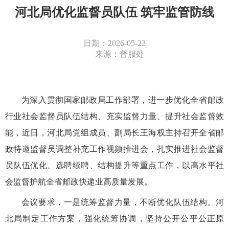
河北局优化监督员队伍 筑牢监管防线
日期：2026-05-22
来源：普服处
为深入贯彻国家邮政局
工作部署，
进一步优化全省
邮政
行业社会
监督员队伍结构、充实监督力量、提升社会监督效
能，近日，河北局
党组成员、副局长王海权主持召开
全省邮
政特邀监督员调整补充工作视频推进会，扎实推进
社会监督
员
队伍优化、选聘续聘、结构提升等重点工作，以高水平社
会监督护航全省邮政快递业高质量发展。
会议要求，一是统筹
监督
力量，
不断
优化队伍结构。
河
北局制定工作
方案
，
强化统筹协调，坚持公开公平公正
原