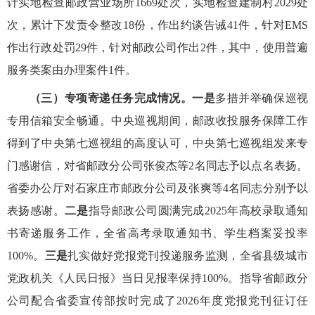
计实地检查邮政营业场所1669处次，实地检查建制村2029处
次，累计下发责令整改18份，作出约谈告诫41件，
针对EMS
作出行政处罚29件，针对邮政公司作出2件，其中，使用普遍
服务类案由办理案件1件。
（三）专项寄递任务完成情况。
一是
多措并举确保巡视
专用信箱安全畅通。
中央巡视期间，邮政收投服务保障工作
得到了中央第七巡视组的高度认可，中央第七巡视组发来专
门感谢信，对省邮政分公司张俊杰等
2名
同志予以点名表扬。
省委办公厅对石家庄市邮政分公司及张爽等4名同志分别予以
表扬感谢
。
二是
指导邮政公司圆满完成2025年高校录取通知
书寄递服务工作，全省高考录取通知书、学生档案妥投率
100%。
三是
扎实做好党报党刊投递服务监测，全省县级城市
党政机关《人民日报》当日见报率保持100%。指导省邮政分
公司配合省委宣传部按时完成了2026年度党报党刊征订任