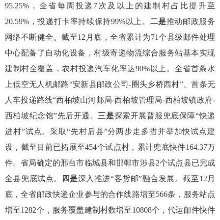
95.25
%，
全省
每周投递
7
次及以上的建制村占比
提升至
20.59
%，投递打卡率持续保持99%以上。
二是
推动
邮政服务
网络不断健全。
截至
12月底，
全省累计为
71
个县级邮件处理
中心配备了自动化设备，村级寄递物流综合服务站基本实现
建制村全覆盖，农村投递汽车化率达
90
%以上。全省首条水
上低空无人机邮路“安新县邮政公司-圈头乡桥西村”、首条无
人车投递路线“西柏坡山河邮局-西柏坡管理局-西柏坡镇政府-
西柏坡纪念馆”先后开通。
三是
探索开展普服兜底保障“快递
进村”试点。
采取“先村后县”分两步走多措并举加快试点建
设，截至目前已拓展至454个试点村，累计兜底快件164.37万
件。省局确定的邢台市临城县和邯郸市涉县2个试点县已完成
全县兜底试点。
四
是
深入推进
“客货邮”融合发展
。
截至
12
月
底，全省
邮政快递企业参与的
合作线路增至
566条，服务站点
增至1282个，服务覆盖建制村数增至10808个，代运邮件快件