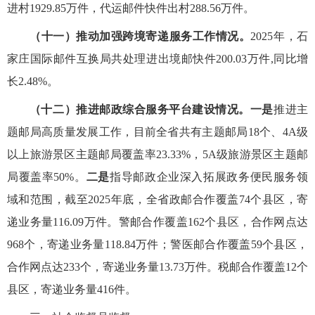
进村1929.85万件，代运邮件快件出村288.56万件。
（十一）推动加强跨境寄递服务工作情况。
2025年，石
家庄国际邮件互换局共处理进出境邮快件200.03万件,同比增
长2.48%。
（十二）推进邮政综合服务平台建设情况。
一是
推进
主
题邮局
高质量发展工作，目前全省共有
主题邮局18个、4A级
以上旅游景区主题邮局覆盖率23.33%，5A级旅游景区主题邮
局覆盖率50%
。
二是
指导邮政企业深入拓展政务便民服务领
域和范围，截至202
5
年底，全省政邮合作覆盖
74
个县区，寄
递业务量
116.09
万件。警邮合作覆盖
162
个县区，合作网点达
968
个，寄递业务量
118.84
万件；警医邮合作覆盖
59
个县区，
合作网点达
233
个，寄递业务量
13.73
万件。税邮合作覆盖
12
个
县区，寄递业务量
416
件。