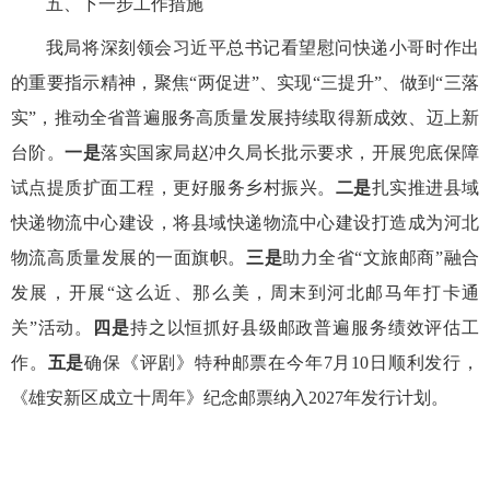
五、下一步工作措施
我局将深刻领会习近平总书记看望慰问快递小哥时作出
的重要指示精神，聚焦“两促进”、实现“三提升”、做到“三落
实”，推动全省普遍服务高质量发展持续取得新成效、迈上新
台阶。
一是
落实国家局赵冲久局长批示要求，开展兜底保障
试点提质扩面工程，更好服务乡村振兴。
二是
扎实推进县域
快递物流中心建设，将县域快递物流中心建设打造成为河北
物流高质量发展的一面旗帜。
三是
助力全省“文旅邮商”融合
发展，开展“这么近、那么美，周末到河北邮马年打卡通
关”活动。
四是
持之以恒抓好县级邮政普遍服务绩效评估工
作。
五是
确保《评剧》特种邮票在今年7月10日顺利发行，
《雄安新区成立十周年》纪念邮票纳入2027年发行计划。