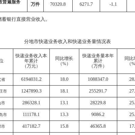
政普遍服务
70320.8
6271.7
-1.1
万件
储蓄银行直接营业收入。
分地市
快递业务收入和快递业务量情况表
快递业务收入
本
快递业务量
本年
同比增长
同比
位
年累计
累计
（%）
（
（
万
元）
（
万件
）
6194031.2
18.0
1088347.0
28
北省
1247890.3
18.1
255291.7
27
庄市
286328.1
13.1
28229.8
25
山市
111178.1
13.3
9086.2
25
岛市
417182.7
15.8
46365.8
17
郸市