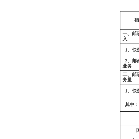
指
一、邮
入
1、快
2、邮
业务
二、邮
务量
1、快
其中：
异
国际