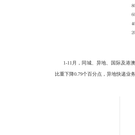
1-
11
月，
同城、异地、国际及港
比重下降
0.79
个百分点，异地快递业