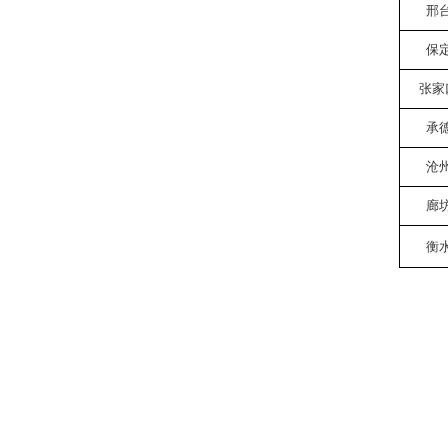
邢
保
张家
承
沧
廊
衡