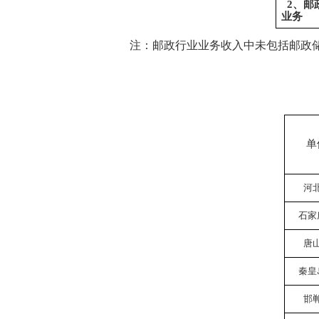
2、邮
业务
注：邮政行业业务收入中未包括邮政
单
河
石家
唐
秦皇
邯