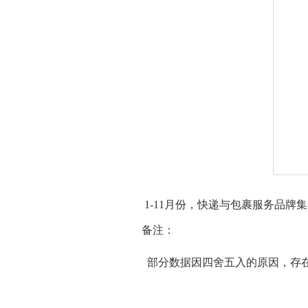
1-
11
月份
，快递与包裹服务品牌集中
备注：
部分数据因四舍五入的原因，存