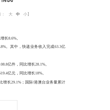
号：
大
中
小
】
比增长
8.6
%。
.8
%。其中，快递业务收入完成
63.3
亿
108.8
亿件，同比增长
28.1
%。
619.4
亿元，同比增长
18
%。
比增长
29.
1%；国际/港澳台业务量累计